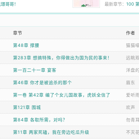
要见璟哥哥！
最新章节：
100 第
章节
作者
第48章 撑腰
猫猫
第283章 想搞特殊，你得做出为国为民的事来！
远眺
第一百二十一章 宴客
洋盘
第46章 你才是被追杀的那个
眉东
第一卷 第42章 编了个女儿国故事，虎妖全信了
爱听
第121章 围城
欢声
第84章 各取所需，对吗？
勿青
第11章 两家死磕，我在旁边吃瓜升级
不灭