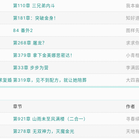
第110章 三兄弟内斗
我本
第181章：突破金身！
知好
84 番外2
图样
第268章 屠龙？
求求
第379章 拿下金美娜思密达！
小青
第33章 步步为营
李满
求复婚
第319章，见不到配方，就让她陪葬
大四
章节
作者
第921章 山雨未至风满楼（二合一）
寻春
第278章 无双神力，灭魔金光
天地