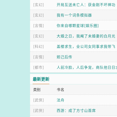
[玄幻]
开局互送未亡人：获金刚不坏神功
[玄幻]
我有一个词条模拟器
[言情]
你来自哪颗星球[娱乐圈]
[玄幻]
大婚之日，我阉了未婚妻的白月光
[科幻]
盖楼求生，全公司女同事求我带飞
[言情]
妲己后传
[都市]
人前冷脸，人后争宠，商队他日日
最新更新
类别
书名
[武侠]
法舟
[武侠]
西游：成了方寸山首席