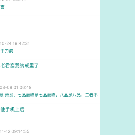
感言
-24 19:42:31
 关于刀疤
上老君塞我纳戒里了
-08 01:06:49
6章 萧炎：七品巅峰是七品巅峰，八品是八品，二者不
到他手机上后
-12 09:14:55