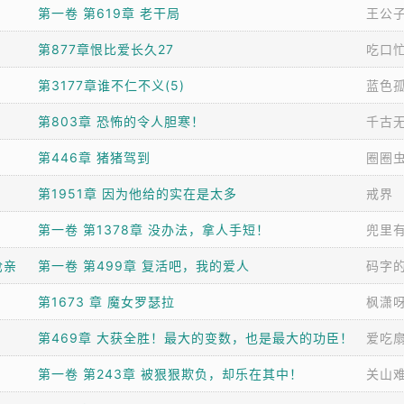
第一卷 第619章 老干局
王公
第877章恨比爱长久27
吃口
第3177章谁不仁不义(5)
蓝色
第803章 恐怖的令人胆寒！
千古
第446章 猪猪驾到
圈圈
第1951章 因为他给的实在是太多
戒界
第一卷 第1378章 没办法，拿人手短！
兜里
抢亲
第一卷 第499章 复活吧，我的爱人
码字
第1673 章 魔女罗瑟拉
枫潇
第469章 大获全胜！最大的变数，也是最大的功臣！
爱吃
！
第一卷 第243章 被狠狠欺负，却乐在其中！
关山