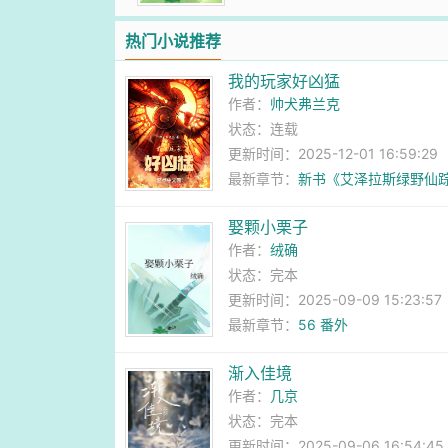
热门小说推荐
我的玩家好凶猛
作者：
帅犬弗兰克
状态：连载
更新时间：2025-12-01 16:59:29
最新章节：
新书《艾泽拉斯绿野仙
娶颗小栗子
作者：
绒确
状态：完本
更新时间：2025-09-09 15:23:57
最新章节：
56 番外
渐入佳境
作者：
几京
状态：完本
更新时间：2025-09-06 16:54:45