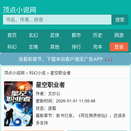
顶点小说网
搜索
首页
玄幻
武侠
都市
历史
网游
科幻
言情
其他
排行
完本
登录
追看新章节，下载本站客户端无广告APP
↓↓↓
顶点小说网
>
科幻小说
> 星空职业者
星空职业者
作者：
文抄公
更新时间：2026-01-01 11:05:48
状态：连载
最新章节：
新书已发，《苟在两界修仙》，还请多
多支持