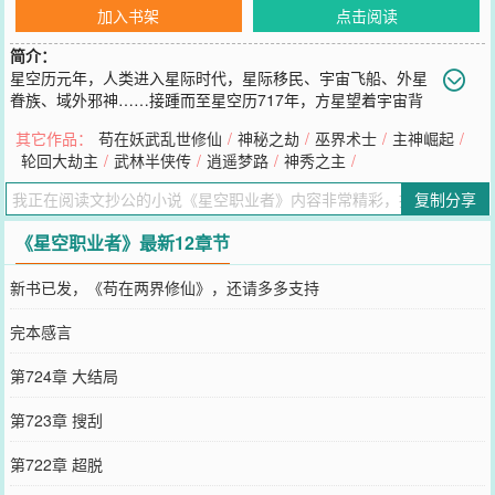
加入书架
点击阅读
简介：
星空历元年，人类进入星际时代，星际移民、宇宙飞船、外星
眷族、域外邪神……接踵而至星空历717年，方星望着宇宙背
景之下，密密麻麻的异族大军，表示什么异族大军、什么修仙者、什
其它作品：
苟在妖武乱世修仙
/
神秘之劫
/
巫界术士
/
主神崛起
/
么触手、什么密教、什么邪神，都要被我无上的天赋震慑，以铁拳统
轮回大劫主
/
武林半侠传
/
逍遥梦路
/
神秀之主
/
统打爆啊口胡……好吧，这其实是一个穿越者，靠着职业者面板，在
诸多异界为所欲为的故事……
复制分享
您要是觉得《
星空职业者
》还不错的话请不要忘记向您QQ群和微博微
信里的朋友推荐哦！
《星空职业者》最新12章节
新书已发，《苟在两界修仙》，还请多多支持
完本感言
第724章 大结局
第723章 搜刮
第722章 超脱