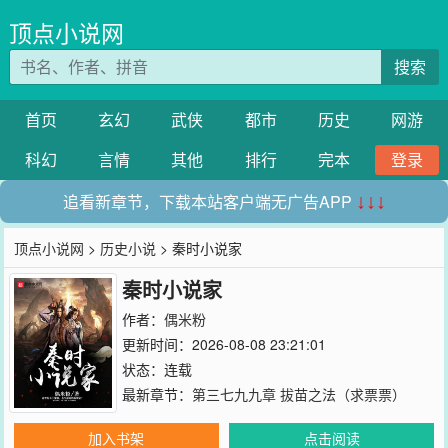
顶点小说网
搜索
首页
玄幻
武侠
都市
历史
网游
科幻
言情
其他
排行
完本
登录
追看新章节，下载本站客户端无广告APP
↓↓↓
顶点小说网
>
历史小说
> 秦时小说家
秦时小说家
作者：
偶米粉
更新时间：2026-08-08 23:21:01
状态：连载
最新章节：
第三七九九章 拔苗之法（求票票）
加入书架
点击阅读