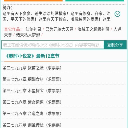
简介：
这里有天下寥寥、苍生涂涂的纵横家！这里有修身、齐家、治
国、平天下的儒家！这里有天下皆白、唯我独黑的墨家！这里
有地泽万物、神农不死的农家！这里有其疾如风、其徐如林的兵
其它作品：
仙剑神录
/
吾为元始大天尊
/
海贼王之超级神僧
/
人道
家！……当然，这里也有我们亘古不衰的小说家！
天尊
/
诸天私人梦游
/
您要是觉得《
秦时小说家
》还不错的话请不要忘记向您QQ群和微博微
信里的朋友推荐哦！
复制分享
《秦时小说家》最新12章节
第三七九九章 拔苗之法（求票票）
第三七九八章 糟蹋食材（求票票）
第三七九七章 木星探宝（求票票）
第三七九六章 紫女运道（求票票）
第三七九五章 合道之毒（求票票）
第三七九四章 剑圣传法（求票票）