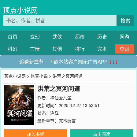
顶点小说网
搜索
首页
玄幻
武侠
都市
历史
网游
科幻
言情
其他
排行
完本
登录
追看新章节，下载本站客户端无广告APP
↓↓↓
顶点小说网
>
修真小说
> 洪荒之冥河问道
洪荒之冥河问道
作者：
神仙爱凡尘
更新时间：2025-12-27 13:53:51
状态：连载
最新章节：
完本感言
加入书架
点击阅读