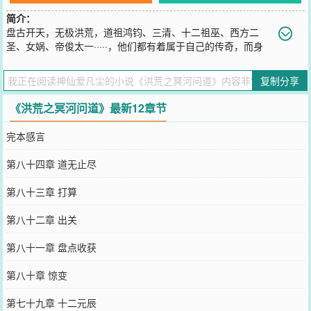
简介：
盘古开天，无极洪荒，道祖鸿钧、三清、十二祖巫、西方二
圣、女娲、帝俊太一·····，他们都有着属于自己的传奇，而身
为血海之祖的冥河却没留下什么真正的传奇，一个来自后世的技术宅
男表示很不服，看我大冥河问道求仙，终成无上大道。凡尘众生群
复制分享
号：536965310
您要是觉得《
洪荒之冥河问道
》还不错的话请不要忘记向您QQ群和微
《洪荒之冥河问道》最新12章节
博微信里的朋友推荐哦！
完本感言
第八十四章 道无止尽
第八十三章 打算
第八十二章 出关
第八十一章 盘点收获
第八十章 惊变
第七十九章 十二元辰