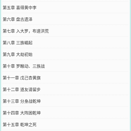
第五章 喜得黄中李
第六章 盘古遗泽
第七章 入大罗，布道洪荒
第八章 三族崛起
第九章 大劫初始
第十章 罗睺动、三族战
第十一章 戊己杏黄旗
第十二章 道友请留步
第十三章 分身战乾坤
第十四章 大阵困乾坤
第十五章 乾坤之死