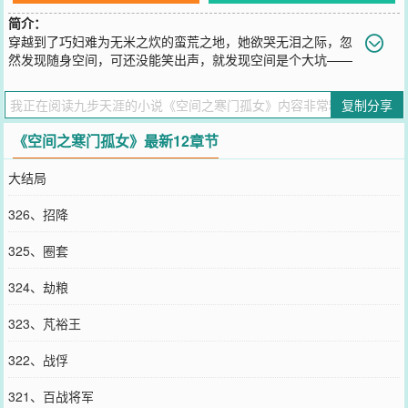
简介：
穿越到了巧妇难为无米之炊的蛮荒之地，她欲哭无泪之际，忽
然发现随身空间，可还没能笑出声，就发现空间是个大坑——
里面有个美男，美其名曰灵主。灵主会吸取灵和精气神，搞得她整日
头昏眼花无精打采。为保小命，她只得妥协，为他各处奔波找寻药材
复制分享
补给灵气。心中不禁腹诽：这哪是什么灵主，简直是债主！后来有一
天，灵主成型，空间再无他的身影。她摸着心口，怅然若失。前世他
《空间之寒门孤女》最新12章节
助好兄弟披荆斩棘推翻朝廷暴政，却在最后被人算计，心爱的小公主
被祭旗，他自己也被围杀，乱箭射死。怨气太重，重生了。可上天却
大结局
像是跟他开玩笑，重生在一个蛮女随身的空间里，还没有形体。为了
早日成型找寻前世爱人，保护家人，他只好使出各种办法汲取灵气。
326、招降
终于有一天，他成型了，离开了空间找到了小公主。可为什么小公主
让他那么陌生，反倒是那个力大无穷又蠢笨的蛮女却给他万分熟悉的
325、圈套
感觉？女主两世穿越，是男主前世今生唯一的心上人。
您要是觉得《
空间之寒门孤女
》还不错的话请不要忘记向您QQ群和微
324、劫粮
博微信里的朋友推荐哦！
323、芃裕王
322、战俘
321、百战将军