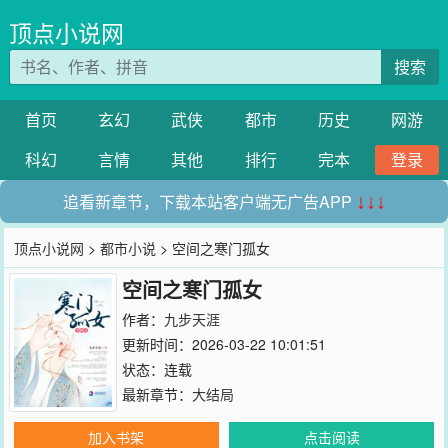
顶点小说网
搜索
首页
玄幻
武侠
都市
历史
网游
科幻
言情
其他
排行
完本
登录
追看新章节，下载本站客户端无广告APP
↓↓↓
顶点小说网
>
都市小说
> 空间之寒门孤女
空间之寒门孤女
作者：
九步天涯
更新时间：2026-03-22 10:01:51
状态：连载
最新章节：
大结局
加入书架
点击阅读