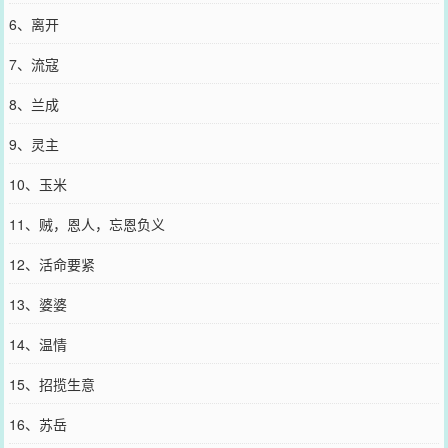
6、离开
7、流寇
8、兰成
9、灵主
10、玉米
11、贼，恩人，忘恩负义
12、活命要紧
13、婆婆
14、温情
15、招揽生意
16、苏岳