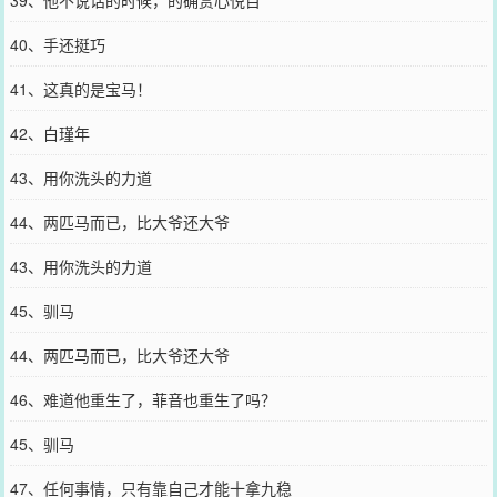
39、他不说话的时候，的确赏心悦目
40、手还挺巧
41、这真的是宝马！
42、白瑾年
43、用你洗头的力道
44、两匹马而已，比大爷还大爷
43、用你洗头的力道
45、驯马
44、两匹马而已，比大爷还大爷
46、难道他重生了，菲音也重生了吗？
45、驯马
47、任何事情，只有靠自己才能十拿九稳