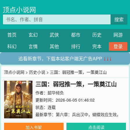
顶点小说网
搜索
首页
玄幻
武侠
都市
历史
网游
科幻
言情
其他
排行
完本
登录
追看新章节，下载本站客户端无广告APP
↓↓↓
顶点小说网
>
历史小说
> 三国：弱冠推一策，一策奠江山
三国：弱冠推一策，一策奠江山
作者：
韶华倾负
更新时间：2026-06-05 01:46:02
状态：连载
最新章节：
第六章：兵出汉中，蝴蝶效应生效。
加入书架
点击阅读