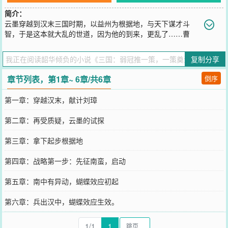
简介：
云墨穿越到汉末三国时期，以益州为根据地，与天下谋才斗
智，于是这本就大乱的世道，因为他的到来，更乱了……曹
操：什么叫这小子心比我都黑？贾诩：原来是同道中人，道友你好。
刘璋：我以为我是高祖请到了张子房，也没人告诉我是秦王子婴请到
复制分享
了项羽啊，那我只能学尧舜禅让一下，来保住自己的小命了。云墨：
这天下，终究还是归入了我手中。
章节列表，第1章~ 6章/共6章
倒序
您要是觉得《
三国：弱冠推一策，一策奠江山
》还不错的话请不要忘
记向您QQ群和微博微信里的朋友推荐哦！
第一章：穿越汉末，献计刘璋
第二章：再受质疑，云墨的试探
第三章：拿下起步根据地
第四章：战略第一步：先征南蛮，启动
第五章：南中有异动，蝴蝶效应初起
第六章：兵出汉中，蝴蝶效应生效。
1/1
1