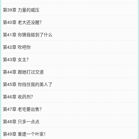
第39章 力量的威压
第40章 老大还没醒？
第41章 你猜我碰到了什么
第42章 吹吧你
第43章 女主？
第44章 跟她打过交道
第45章 你挡住我的美人了
第46章 收药剂？
第47章 老宅要出售？
第48章 只多一点点
第49章 重建一个叶家！