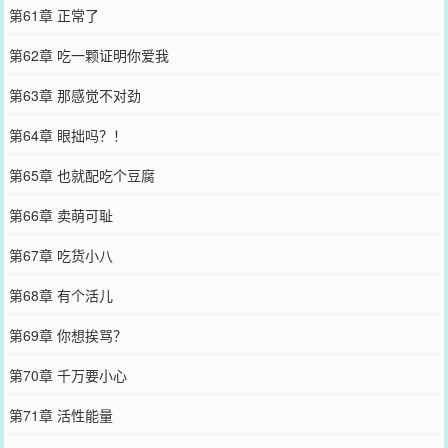
第61章 正常了
第62章 吃一颗证明你爱我
第63章 那感觉不对劲
第64章 眼拙吗？！
第65章 也就配吃个豆腐
第66章 卖萌可耻
第67章 吃货小八
第68章 有个活儿
第69章 你想挨骂？
第70章 千万要小心
第71章 活性能量