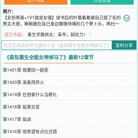
简介：
【女扮男装×1V1独宠女强】穿书后的叶凰看着被自己拔了毛的
男主大佬，瞅瞅跟在自己身边嗷嗷待哺的几个萝卜头，再扫一
眼贫瘠恶劣的废星环境，怎么办？女扮男装，撸起袖子加油干！E级废
其它作品：
重生学霸商女：枭爷，超给力！
/
物资质又如何，狂傲神秘的机甲改造大师，低调冷漠的超级药剂大
师，令人闻风丧胆的赏金猎人，从不露脸的顶级美食主播……马甲到
复制分享
处飞，哪一个才是真的她？！一不留神，摊子就铺大啦！帅气邪肆的
叶凰笑眯眯对着星际采访镜头：本人端方实诚童叟无欺，温良友善风
《星际重生全能女神掉马了》最新12章节
雅无边……众大佬一口老血！死党们一脸崇拜：我们老大是心有猛
虎，细嗅蔷薇。某大佬傲娇一抬下巴：“……嗯哼！我宠的！”叶凰一
第1421章 我要回一趟家
个眼刀飞过来。某大佬识趣改口：“……宠我的！”
您要是觉得《
星际重生全能女神掉马了
》还不错的话请不要忘记向您
第1420章 准备用异火
QQ群和微博微信里的朋友推荐哦！
第1419章 在想拿什么当聘礼
第1418章 板栗豆浆
第1417章 盐卤
第1416章 很希望有点仪式感