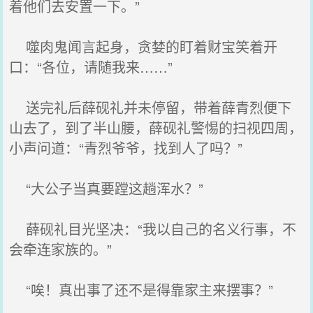
着他们去安置一下。”
噬肉鬼闻言起身，贪婪的盯着财宝笑着开
口：“各位，请随我来……”
送完礼后薛砚礼并未停留，带着薛青烈便下
山去了，到了半山腰，薛砚礼警惕的扫视四周，
小声问道：“青烈爷爷，找到人了吗？”
“大公子当真要蹚这趟浑水？”
薛砚礼目光坚决：“我以自己的名义行事，不
会牵连家族的。”
“唉！真出事了还不是得靠家主来摆事？”