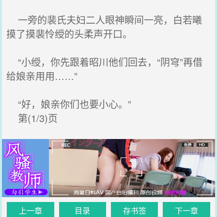
一旁的裴氏夫妇二人眼神瞬间一亮，白若曦
摸了摸裴怜绶的头柔声开口。
“小绶，你先跟着昭川他们回去，“阴穹”再借
给娘亲用用……”
“好，娘亲你们也要小心。”
第(1/3)页
上一章
目录
存书签
下一章