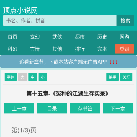
顶点小说网
搜索
首页
玄幻
武侠
都市
历史
网游
科幻
言情
其他
排行
完本
登录
追看新章节，下载本站客户端无广告APP
↓↓↓
字体
大
中
小
换手
关灯
第十五章-《冤种的江湖生存实录》
上一章
目录
存书签
下一章
第(1/3)页