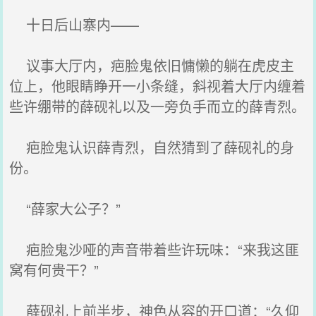
十日后山寨内——
议事大厅内，疤脸鬼依旧慵懒的躺在虎皮主
位上，他眼睛睁开一小条缝，斜视着大厅内缠着
些许绷带的薛砚礼以及一旁负手而立的薛青烈。
疤脸鬼认识薛青烈，自然猜到了薛砚礼的身
份。
“薛家大公子？”
疤脸鬼沙哑的声音带着些许玩味：“来我这匪
窝有何贵干？”
薛砚礼上前半步，神色从容的开口道：“久仰