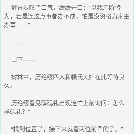
薛青烈叹了口气，缓缓开口：“以我乙阶修
为，若是连这点事都办不成，怕是没资格为家主
办事……”
……
山下——
树林中，历绝缨四人和裴氏夫妇在此等待良
久。
历绝缨看见薛砚礼出现连忙上前询问：怎么
样砚礼？”
“找到位置了，接下来就看两位前辈的了。”