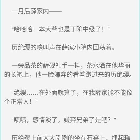
一月后薛家内——
“哈哈哈！本大爷也是丁阶中级了！”
历绝缨的嚎叫声在薛家小院内回荡着。
一旁品茶的薛砚礼手一抖，茶水洒在他华丽
的长袍上，他一脸嫌弃的看着跑过来的历绝缨。
“绝缨……在外面就算了，在我薛家能不能像
个正常人！”
“啧啧，感情淡了，嫌弃兄弟了是吧？”
历绝缨上前大大咧咧的坐在石凳上，抓起糕