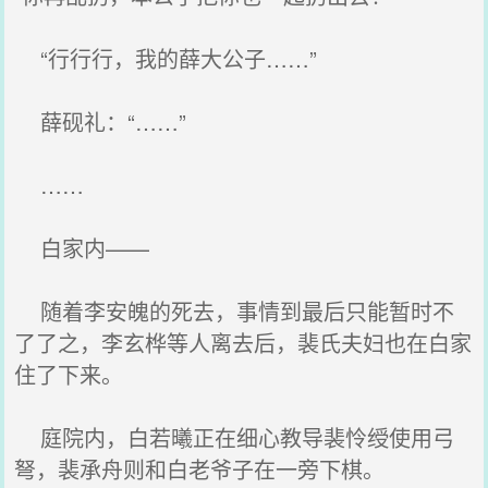
“行行行，我的薛大公子……”
薛砚礼：“……”
……
白家内——
随着李安魄的死去，事情到最后只能暂时不
了了之，李玄桦等人离去后，裴氏夫妇也在白家
住了下来。
庭院内，白若曦正在细心教导裴怜绶使用弓
弩，裴承舟则和白老爷子在一旁下棋。