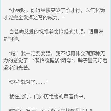
“小绶呀，你得尽快突破丁阶才行，以气化箭
才能完全发挥这弩的威力。”
白若曦慈爱的抚摸着裴怜绶的头顶，眼里满
是期待。
“嗯！我一定要变强，我不想再体会到那种无
力的感觉了！”裴怜绶握紧“阴穹”，眸子里闪烁着
坚定的光芒。
“这样就对了……”
就在此时，门外历绝缨的声音传来。
“怜绶！寒声！本大爷回来找你们了！”