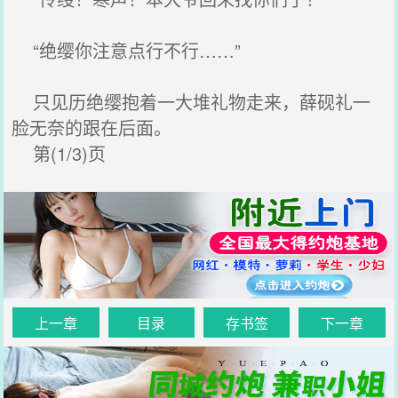
“绝缨你注意点行不行……”
只见历绝缨抱着一大堆礼物走来，薛砚礼一
脸无奈的跟在后面。
第(1/3)页
上一章
目录
存书签
下一章