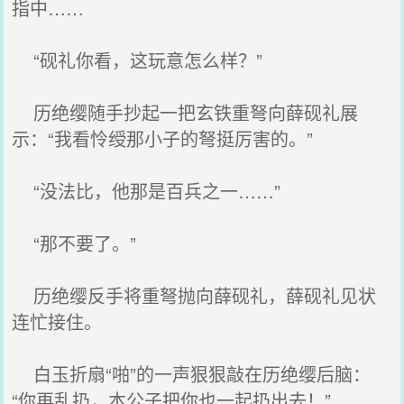
指中……
“砚礼你看，这玩意怎么样？”
历绝缨随手抄起一把玄铁重弩向薛砚礼展
示：“我看怜绶那小子的弩挺厉害的。”
“没法比，他那是百兵之一……”
“那不要了。”
历绝缨反手将重弩抛向薛砚礼，薛砚礼见状
连忙接住。
白玉折扇“啪”的一声狠狠敲在历绝缨后脑：
“你再乱扔，本公子把你也一起扔出去！”