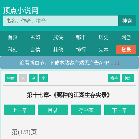
顶点小说网
搜索
首页
玄幻
武侠
都市
历史
网游
科幻
言情
其他
排行
完本
登录
追看新章节，下载本站客户端无广告APP
↓↓↓
字体
大
中
小
换手
关灯
第十七章-《冤种的江湖生存实录》
上一章
目录
存书签
下一章
第(1/3)页