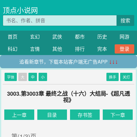
顶点小说网
搜索
首页
玄幻
武侠
都市
历史
网游
科幻
言情
其他
排行
完本
登录
追看新章节，下载本站客户端无广告APP
↓↓↓
字体
大
中
小
换手
关灯
3003.第3003章 最终之战（十六）大结局-《超凡透
视》
上一章
目录
存书签
下一章
第(1/3)页