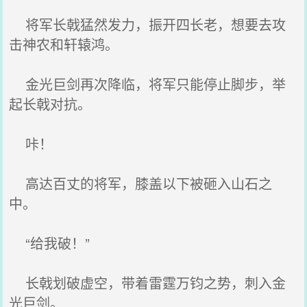
将军长戟猛然发力，振开四长老，想要去攻
击神农和轩辕鸿。
金光巨剑再次降临，将军只能停止脚步，举
起长戟对抗。
咔！
高达百丈的将军，膝盖以下被砸入山石之
中。
“给我破！”
长戟划破虚空，带着雷霆万钧之势，刺入金
光巨剑。