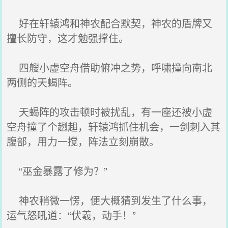
好在轩辕鸿和神农配合默契，神农的盾牌又
擅长防守，这才勉强撑住。
四艘小虚空舟借助俯冲之势，呼啸撞向南北
两侧的天蝎阵。
天蝎阵的攻击顿时被扰乱，有一座还被小虚
空舟撞了个趔趄，轩辕鸿抓住机会，一剑刺入其
腹部，用力一搅，阵法立刻崩散。
“巫金暴露了修为？”
神农稍微一愣，便大概猜到发生了什么事，
运气怒吼道：“伏羲，动手！”