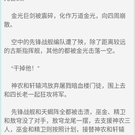
金光巨剑被震碎，化作万道金光，向四周崩
散。
空中的先锋战舰编队遭了殃，除了距离较远
的古斯指挥舰，其他的都被金光击落一空。
“干掉他！”
神农和轩辕鸿放弃屠戮暗血楼门徒，围上去
和四长老一起狂攻将军。
先锋战舰和天蝎阵全都被击溃，巫金、精卫
和敖穹没了对手，敖穹龙尾一摆，去支援神农三
人，巫金和精卫则按照计划，接替神农和轩辕